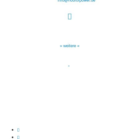
Sendezeiten Hour of Power
10:30 Uhr auf TELE 5,
17:00 Uhr auf Bibel TV
» weitere «
Spendenkonto
:
Baden-Württembergische Bank
BLZ: 600 501 01
Konto: 28 94 829
IBAN: DE43600501010002894829
BIC: SOLADEST600