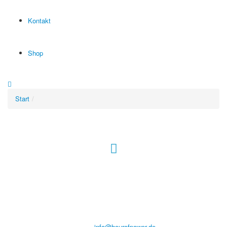
Kontakt
Shop
Start
Hour of Power Deutschland
Verein zur Förderung der Verkündigung
des Evangeliums e.V.
Steinerne Furt 78
D-86167 Augsburg
Tel.: (+49) 0 8 21 / 420 96 96
E-Mail:
info@hourofpower.de