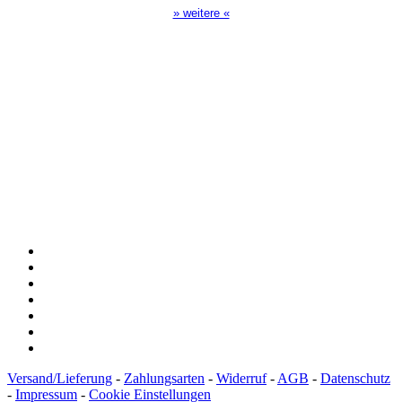
» weitere «
Spendenkonto
:
Baden-Württembergische Bank
BLZ: 600 501 01
Konto: 28 94 829
IBAN: DE43600501010002894829
BIC: SOLADEST600
Versand/Lieferung
-
Zahlungsarten
-
Widerruf
-
AGB
-
Datenschutz
-
Impressum
-
Cookie Einstellungen