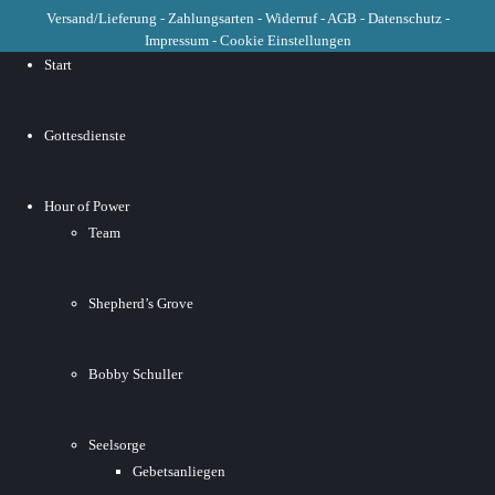
Versand/Lieferung
-
Zahlungsarten
-
Widerruf
-
AGB
-
Datenschutz
-
Impressum
-
Cookie Einstellungen
Start
Gottesdienste
Hour of Power
Team
Shepherd’s Grove
Bobby Schuller
Seelsorge
Gebetsanliegen