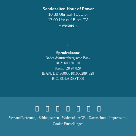
Sendezeiten Hour of Power
10:30 Uhr auf TELE 5,
17:00 Uhr auf Bibel TV
» weitere «
Spendenkonto
:
Baden-Württembergische Bank
BLZ: 600 501 01
Konto: 28 94 829
IBAN: DE43600501010002894829
BIC: SOLADEST600
Versand/Lieferung
-
Zahlungsarten
-
Widerruf
-
AGB
-
Datenschutz
-
Impressum
-
Cookie Einstellungen