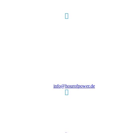
Hour of Power Deutschland
Verein zur Förderung der Verkündigung
des Evangeliums e.V.
Steinerne Furt 78
D-86167 Augsburg
Tel.: (+49) 0 8 21 / 420 96 96
E-Mail:
info@hourofpower.de
Sendezeiten Hour of Power
10:30 Uhr auf TELE 5,
17:00 Uhr auf Bibel TV