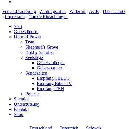
Versand/Lieferung
-
Zahlungsarten
-
Widerruf
-
AGB
-
Datenschutz
-
Impressum
-
Cookie Einstellungen
Start
Gottesdienste
Hour of Power
Team
Shepherd’s Grove
Bobby Schuller
Seelsorge
Gebetsanliegen
Gebetspartner
Sendezeiten
Empfang TELE 5
Empfang Bibel TV
Empfang TBN
Podcast
Spenden
Unterstützung
Kontakt
Shop
Deutschland
Österreich
Schweiz