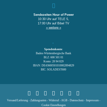
Sendezeiten Hour of Power
10:30 Uhr auf TELE 5,
17:00 Uhr auf Bibel TV
» weitere «
Spendenkonto
:
Baden-Württembergische Bank
BLZ: 600 501 01
Konto: 28 94 829
IBAN: DE43600501010002894829
BIC: SOLADEST600
Versand/Lieferung
-
Zahlungsarten
-
Widerruf
-
AGB
-
Datenschutz
-
Impressum
-
Cookie Einstellungen