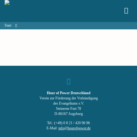
Start
Hour of Power Deutschland
Verein zur Förderung der Verkündigung
des Evangeliums e.V.
Steinerne Furt 78
D-86167 Augsburg
Tel.: (+49) 0 8 21 / 420 96 96
E-Mail:
info@hourofpower.de