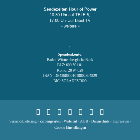
Sendezeiten Hour of Power
10:30 Uhr auf TELE 5,
17:00 Uhr auf Bibel TV
» weitere «
Spendenkonto
:
Baden-Württembergische Bank
BLZ: 600 501 01
Konto: 28 94 829
IBAN: DE43600501010002894829
BIC: SOLADEST600
Versand/Lieferung
-
Zahlungsarten
-
Widerruf
-
AGB
-
Datenschutz
-
Impressum
-
Cookie Einstellungen