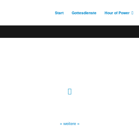
Start
Gottesdienste
Hour of Power
Sendezeiten Hour of Power
10:30 Uhr auf TELE 5,
17:00 Uhr auf Bibel TV
» weitere «