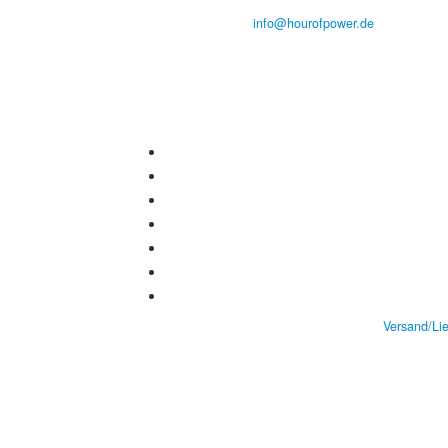
Tel.: (+49) 0 8 21 / 420 96 96
E-Mail:
info@hourofpower.de
Versand/Li