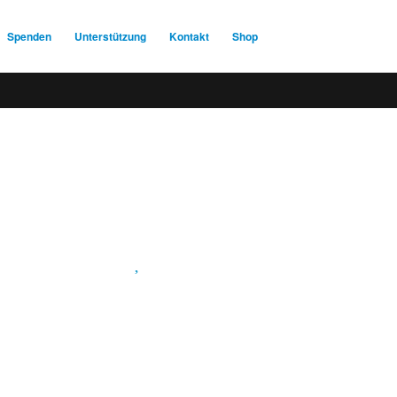
Spenden
Unterstützung
Kontakt
Shop
Spendenkonto
:
Baden-Württembergische Bank
BLZ: 600 501 01
Konto: 28 94 829
IBAN: DE43600501010002894829
BIC: SOLADEST600