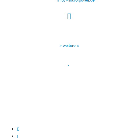
Sendezeiten Hour of Power
10:30 Uhr auf TELE 5,
17:00 Uhr auf Bibel TV
» weitere «
Spendenkonto
:
Baden-Württembergische Bank
BLZ: 600 501 01
Konto: 28 94 829
IBAN: DE43600501010002894829
BIC: SOLADEST600