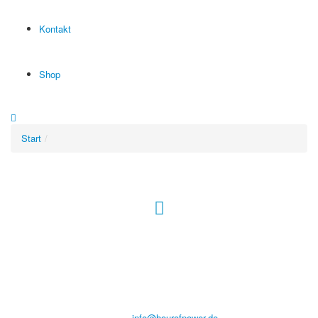
Kontakt
Shop
Start
Hour of Power Deutschland
Verein zur Förderung der Verkündigung
des Evangeliums e.V.
Steinerne Furt 78
D-86167 Augsburg
Tel.: (+49) 0 8 21 / 420 96 96
E-Mail:
info@hourofpower.de