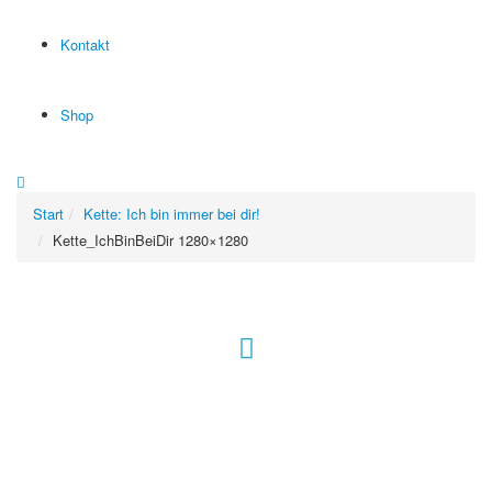
Kontakt
Shop
Start
Kette: Ich bin immer bei dir!
Kette_IchBinBeiDir 1280×1280
Hour of Power Deutschland
Verein zur Förderung der Verkündigung
des Evangeliums e.V.
Steinerne Furt 78
D-86167 Augsburg