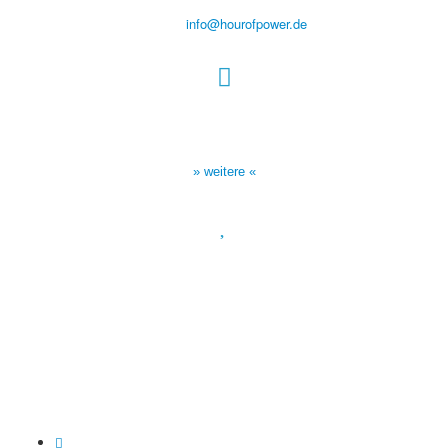
Tel.: (+49) 0 8 21 / 420 96 96
E-Mail:
info@hourofpower.de
Sendezeiten Hour of Power
10:30 Uhr auf TELE 5,
17:00 Uhr auf Bibel TV
» weitere «
Spendenkonto
:
Baden-Württembergische Bank
BLZ: 600 501 01
Konto: 28 94 829
IBAN: DE43600501010002894829
BIC: SOLADEST600