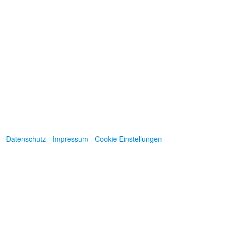
BLZ: 600 501 01
Konto: 28 94 829
IBAN: DE43600501010002894829
BIC: SOLADEST600
-
Datenschutz
-
Impressum
-
Cookie Einstellungen