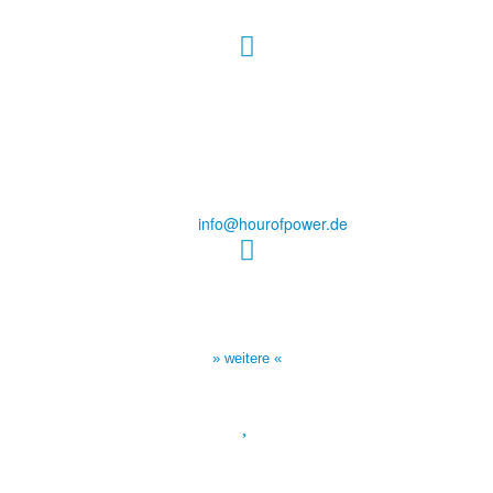
Hour of Power Deutschland
Verein zur Förderung der Verkündigung
des Evangeliums e.V.
Steinerne Furt 78
D-86167 Augsburg
Tel.: (+49) 0 8 21 / 420 96 96
E-Mail:
info@hourofpower.de
Sendezeiten Hour of Power
10:30 Uhr auf TELE 5,
17:00 Uhr auf Bibel TV
» weitere «
Spendenkonto
:
Baden-Württembergische Bank