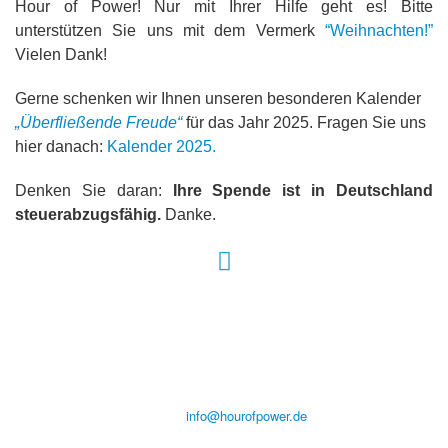
Hour of Power! Nur mit Ihrer Hilfe geht es! Bitte
unterstützen Sie uns mit dem Vermerk
“Weihnachten!”
Vielen Dank!
Gerne schenken wir Ihnen unseren besonderen Kalender
„Überfließende Freude“
für das Jahr 2025. Fragen Sie uns
hier danach:
Kalender 2025.
Denken Sie daran:
Ihre Spende ist in Deutschland
steuerabzugsfähig.
Danke.
Hour of Power Deutschland
Verein zur Förderung der Verkündigung
des Evangeliums e.V.
Steinerne Furt 78
D-86167 Augsburg
Tel.: (+49) 0 8 21 / 420 96 96
E-Mail:
info@hourofpower.de