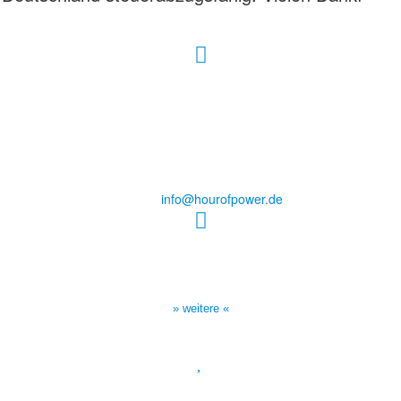
Hour of Power Deutschland
Verein zur Förderung der Verkündigung
des Evangeliums e.V.
Steinerne Furt 78
D-86167 Augsburg
Tel.: (+49) 0 8 21 / 420 96 96
E-Mail:
info@hourofpower.de
Sendezeiten Hour of Power
10:30 Uhr auf TELE 5,
17:00 Uhr auf Bibel TV
» weitere «
Spendenkonto
: