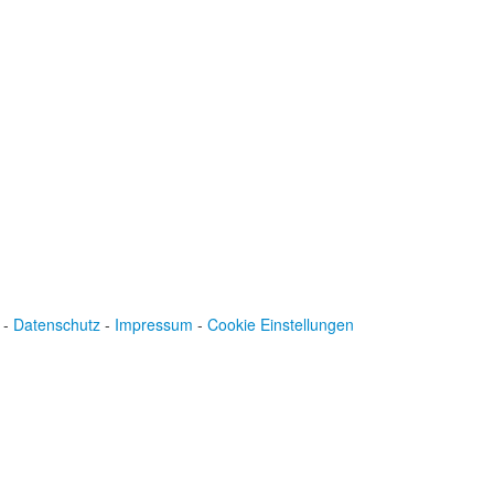
Baden-Württembergische Bank
BLZ: 600 501 01
Konto: 28 94 829
IBAN: DE43600501010002894829
BIC: SOLADEST600
-
Datenschutz
-
Impressum
-
Cookie Einstellungen