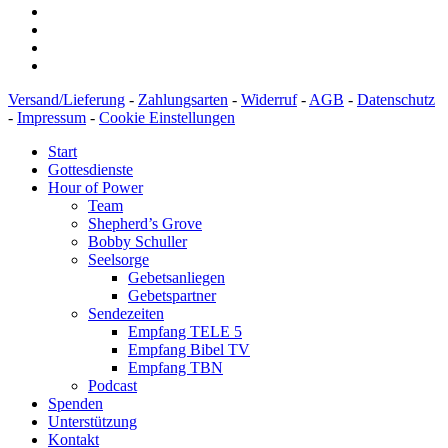
Versand/Lieferung
-
Zahlungsarten
-
Widerruf
-
AGB
-
Datenschutz
-
Impressum
-
Cookie Einstellungen
Start
Gottesdienste
Hour of Power
Team
Shepherd’s Grove
Bobby Schuller
Seelsorge
Gebetsanliegen
Gebetspartner
Sendezeiten
Empfang TELE 5
Empfang Bibel TV
Empfang TBN
Podcast
Spenden
Unterstützung
Kontakt