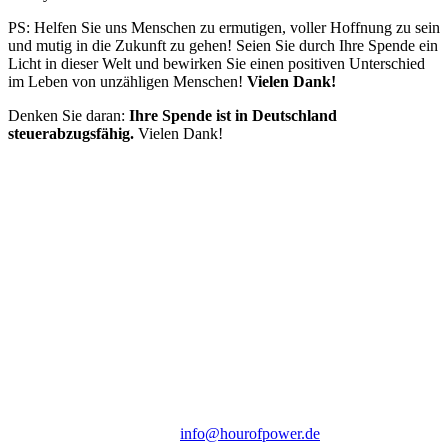
PS: Helfen Sie uns Menschen zu ermutigen, voller Hoffnung zu sein
und mutig in die Zukunft zu gehen! Seien Sie durch Ihre Spende ein
Licht in dieser Welt und bewirken Sie einen positiven Unterschied
im Leben von unzähligen Menschen!
Vielen Dank!
Denken Sie daran:
Ihre Spende ist in Deutschland
steuerabzugsfähig.
Vielen Dank!
Hour of Power Deutschland
Verein zur Förderung der Verkündigung
des Evangeliums e.V.
Steinerne Furt 78
D-86167 Augsburg
Tel.: (+49) 0 8 21 / 420 96 96
E-Mail:
info@hourofpower.de