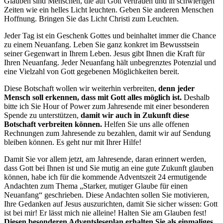
Glauben sind Menschen, die auf Gott vertrauen und in schwierigen
Zeiten wie ein helles Licht leuchten. Geben Sie anderen Menschen
Hoffnung. Bringen Sie das Licht Christi zum Leuchten.
Jeder Tag ist ein Geschenk Gottes und beinhaltet immer die Chance
zu einem Neuanfang. Leben Sie ganz konkret im Bewusstsein
seiner Gegenwart in Ihrem Leben. Jesus gibt Ihnen die Kraft für
Ihren Neuanfang. Jeder Neuanfang hält unbegrenztes Potenzial und
eine Vielzahl von Gott gegebenen Möglichkeiten bereit.
Diese Botschaft wollen wir weiterhin verbreiten,
denn jeder
Mensch soll erkennen, dass mit Gott alles möglich ist.
Deshalb
bitte ich Sie Hour of Power zum Jahresende mit einer besonderen
Spende zu unterstützen,
damit wir auch in Zukunft diese
Botschaft verbreiten können.
Helfen Sie uns alle offenen
Rechnungen zum Jahresende zu bezahlen, damit wir auf Sendung
bleiben können. Es geht nur mit Ihrer Hilfe!
Damit Sie vor allem jetzt, am Jahresende, daran erinnert werden,
dass Gott bei Ihnen ist und Sie mutig an eine gute Zukunft glauben
können, habe ich für die kommende Adventszeit 24 ermutigende
Andachten zum Thema „Starker, mutiger Glaube für einen
Neuanfang“ geschrieben. Diese Andachten sollen Sie motivieren,
Ihre Gedanken auf Jesus auszurichten, damit Sie sicher wissen: Gott
ist bei mir! Er lässt mich nie alleine! Halten Sie am Glauben fest!
Diesen besonderen Adventsleseplan erhalten Sie als einmaliges