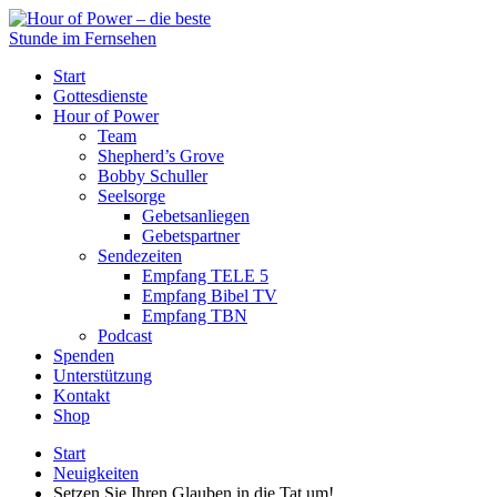
Start
Gottesdienste
Hour of Power
Team
Shepherd’s Grove
Bobby Schuller
Seelsorge
Gebetsanliegen
Gebetspartner
Sendezeiten
Empfang TELE 5
Empfang Bibel TV
Empfang TBN
Podcast
Spenden
Unterstützung
Kontakt
Shop
Start
Neuigkeiten
Setzen Sie Ihren Glauben in die Tat um!