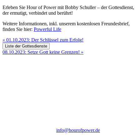
Erleben Sie Hour of Power mit Bobby Schuller – der Gottesdienst,
der ermutigt, verbindet und berührt!
Weitere Informationen, inkl. unserem kostenlosen Freundesbrief,
finden Sie hier:
Powerful Life
«
01.10.2023: Der Schlüssel zum Erfolg!
Liste der Gottesdienste
08.10.2023: Setze Gott keine Grenzen!
»
Hour of Power Deutschland
Verein zur Förderung der Verkündigung
des Evangeliums e.V.
Steinerne Furt 78
D-86167 Augsburg
Tel.: (+49) 0 8 21 / 420 96 96
E-Mail:
info@hourofpower.de