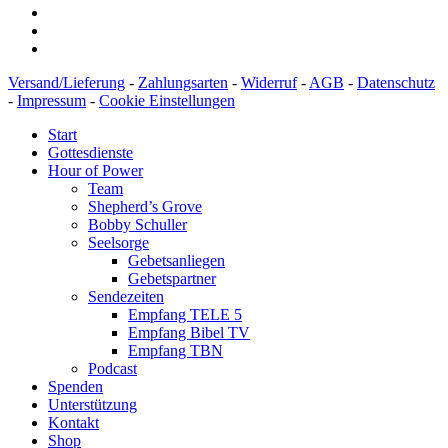
Versand/Lieferung
-
Zahlungsarten
-
Widerruf
-
AGB
-
Datenschutz
-
Impressum
-
Cookie Einstellungen
Start
Gottesdienste
Hour of Power
Team
Shepherd’s Grove
Bobby Schuller
Seelsorge
Gebetsanliegen
Gebetspartner
Sendezeiten
Empfang TELE 5
Empfang Bibel TV
Empfang TBN
Podcast
Spenden
Unterstützung
Kontakt
Shop