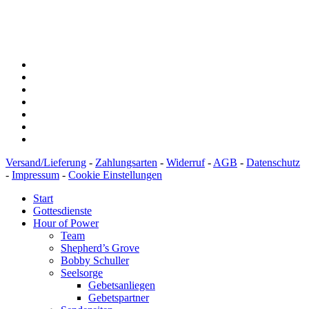
IBAN: DE43600501010002894829
BIC: SOLADEST600
Versand/Lieferung
-
Zahlungsarten
-
Widerruf
-
AGB
-
Datenschutz
-
Impressum
-
Cookie Einstellungen
Start
Gottesdienste
Hour of Power
Team
Shepherd’s Grove
Bobby Schuller
Seelsorge
Gebetsanliegen
Gebetspartner