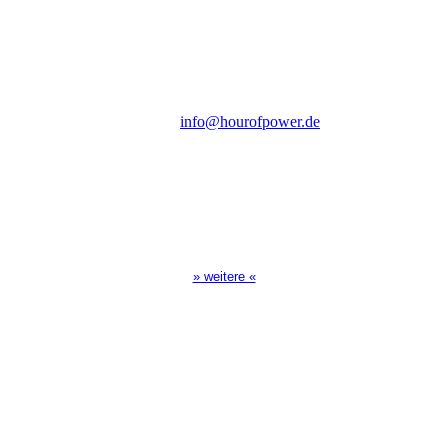
Steinerne Furt 78
D-86167 Augsburg
Tel.: (+49) 0 8 21 / 420 96 96
E-Mail:
info@hourofpower.de
Sendezeiten Hour of Power
10:30 Uhr auf TELE 5,
17:00 Uhr auf Bibel TV
» weitere «
Spendenkonto
:
Baden-Württembergische Bank
BLZ: 600 501 01
Konto: 28 94 829