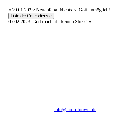
«
29.01.2023: Neuanfang: Nichts ist Gott unmöglich!
Liste der Gottesdienste
05.02.2023: Gott macht dir keinen Stress!
»
Hour of Power Deutschland
Verein zur Förderung der Verkündigung
des Evangeliums e.V.
Steinerne Furt 78
D-86167 Augsburg
Tel.: (+49) 0 8 21 / 420 96 96
E-Mail:
info@hourofpower.de
Sendezeiten Hour of Power