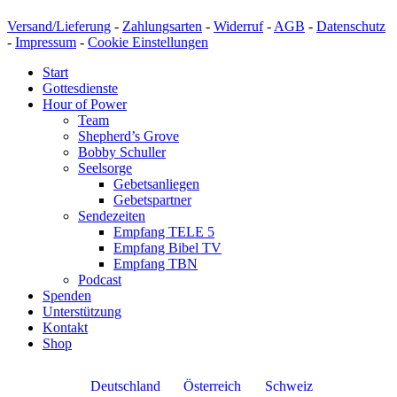
Versand/Lieferung
-
Zahlungsarten
-
Widerruf
-
AGB
-
Datenschutz
-
Impressum
-
Cookie Einstellungen
Start
Gottesdienste
Hour of Power
Team
Shepherd’s Grove
Bobby Schuller
Seelsorge
Gebetsanliegen
Gebetspartner
Sendezeiten
Empfang TELE 5
Empfang Bibel TV
Empfang TBN
Podcast
Spenden
Unterstützung
Kontakt
Shop
Deutschland
Österreich
Schweiz