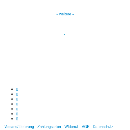
Sendezeiten Hour of Power
10:30 Uhr auf TELE 5,
17:00 Uhr auf Bibel TV
» weitere «
Spendenkonto
:
Baden-Württembergische Bank
BLZ: 600 501 01
Konto: 28 94 829
IBAN: DE43600501010002894829
BIC: SOLADEST600
Versand/Lieferung
-
Zahlungsarten
-
Widerruf
-
AGB
-
Datenschutz
-