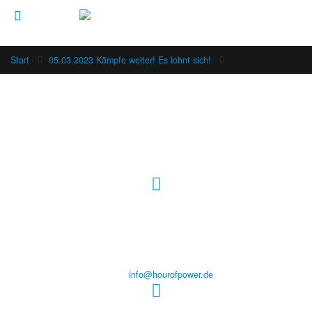
Start
05.03.2023 Kämpfe weiter! Es lohnt sich!
Hour of Power Deutschland
Verein zur Förderung der Verkündigung
des Evangeliums e.V.
Steinerne Furt 78
D-86167 Augsburg
Tel.: (+49) 0 8 21 / 420 96 96
E-Mail:
info@hourofpower.de