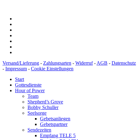
BIC: SOLADEST600
Versand/Lieferung
-
Zahlungsarten
-
Widerruf
-
AGB
-
Datenschutz
-
Impressum
-
Cookie Einstellungen
Start
Gottesdienste
Hour of Power
Team
Shepherd’s Grove
Bobby Schuller
Seelsorge
Gebetsanliegen
Gebetspartner
Sendezeiten
Empfang TELE 5