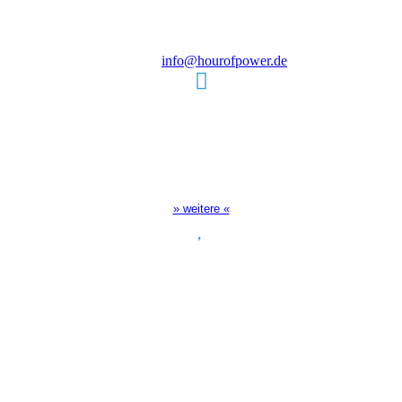
D-86167 Augsburg
Tel.: (+49) 0 8 21 / 420 96 96
E-Mail:
info@hourofpower.de
Sendezeiten Hour of Power
10:30 Uhr auf TELE 5,
17:00 Uhr auf Bibel TV
» weitere «
Spendenkonto
:
Baden-Württembergische Bank
BLZ: 600 501 01
Konto: 28 94 829
IBAN: DE43600501010002894829