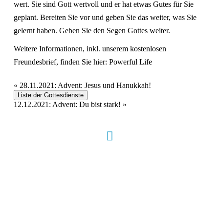
wert. Sie sind Gott wertvoll und er hat etwas Gutes für Sie
geplant. Bereiten Sie vor und geben Sie das weiter, was Sie
gelernt haben. Geben Sie den Segen Gottes weiter.
Weitere Informationen, inkl. unserem kostenlosen
Freundesbrief, finden Sie hier:
Powerful Life
«
28.11.2021: Advent: Jesus und Hanukkah!
Liste der Gottesdienste
12.12.2021: Advent: Du bist stark!
»
Hour of Power Deutschland
Verein zur Förderung der Verkündigung
des Evangeliums e.V.
Steinerne Furt 78