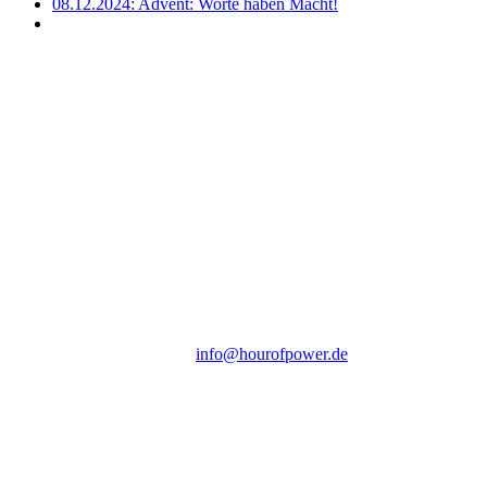
08.12.2024: Advent: Worte haben Macht!
Hour of Power Deutschland
Verein zur Förderung der Verkündigung
des Evangeliums e.V.
Steinerne Furt 78
D-86167 Augsburg
Tel.: (+49) 0 8 21 / 420 96 96
E-Mail:
info@hourofpower.de
Sendezeiten Hour of Power
10:30 Uhr auf TELE 5,
17:00 Uhr auf Bibel TV