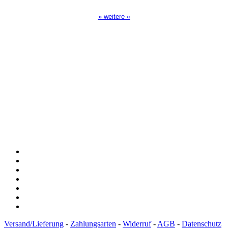
» weitere «
Spendenkonto
:
Baden-Württembergische Bank
BLZ: 600 501 01
Konto: 28 94 829
IBAN: DE43600501010002894829
BIC: SOLADEST600
Versand/Lieferung
-
Zahlungsarten
-
Widerruf
-
AGB
-
Datenschutz