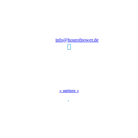
Steinerne Furt 78
D-86167 Augsburg
Tel.: (+49) 0 8 21 / 420 96 96
E-Mail:
info@hourofpower.de
Sendezeiten Hour of Power
10:30 Uhr auf TELE 5,
17:00 Uhr auf Bibel TV
» weitere «
Spendenkonto
:
Baden-Württembergische Bank
BLZ: 600 501 01