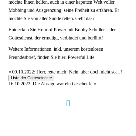
möchte Ihnen helfen, auch in einer kaputten Welt voller
Mobbing und Ausgrenzung, seine Freiheit zu erfahren. Er
möchte Sie von aller Sünde retten. Geht das?
Entdecken Sie Hour of Power mit Bobby Schuller – der
Gottesdienst, der ermutigt, verbindet und berührt!
Weitere Informationen, inkl. unserem kostenlosen
Freundesbrief, finden Sie hier:
Powerful Life
«
09.10.2022: Herr, rette mich! Nein, aber doch nicht so…!
Liste der Gottesdienste
16.10.2022: Die Absage war ein Geschenk!
»
Hour of Power Deutschland
Verein zur Förderung der Verkündigung
des Evangeliums e.V.