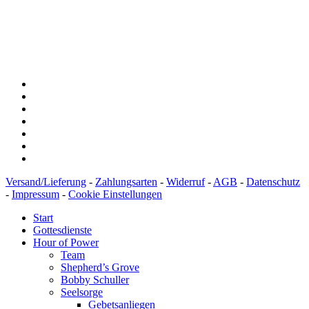
Konto: 28 94 829
IBAN: DE43600501010002894829
BIC: SOLADEST600
Versand/Lieferung
-
Zahlungsarten
-
Widerruf
-
AGB
-
Datenschutz
-
Impressum
-
Cookie Einstellungen
Start
Gottesdienste
Hour of Power
Team
Shepherd’s Grove
Bobby Schuller
Seelsorge
Gebetsanliegen