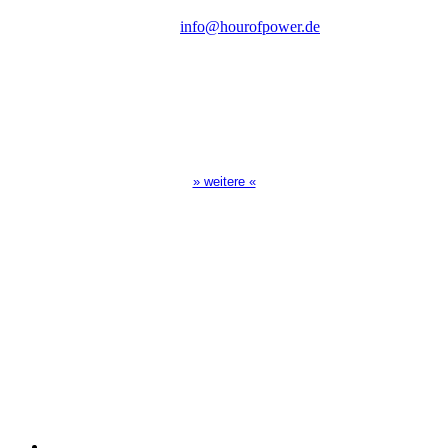
E-Mail:
info@hourofpower.de
Sendezeiten Hour of Power
10:30 Uhr auf TELE 5,
17:00 Uhr auf Bibel TV
» weitere «
Spendenkonto
:
Baden-Württembergische Bank
BLZ: 600 501 01
Konto: 28 94 829
IBAN: DE43600501010002894829
BIC: SOLADEST600