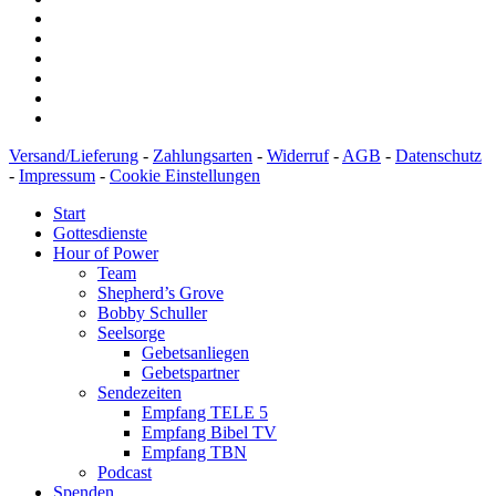
Versand/Lieferung
-
Zahlungsarten
-
Widerruf
-
AGB
-
Datenschutz
-
Impressum
-
Cookie Einstellungen
Start
Gottesdienste
Hour of Power
Team
Shepherd’s Grove
Bobby Schuller
Seelsorge
Gebetsanliegen
Gebetspartner
Sendezeiten
Empfang TELE 5
Empfang Bibel TV
Empfang TBN
Podcast
Spenden