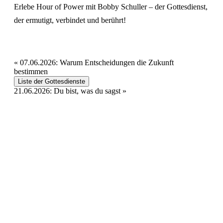
Erlebe Hour of Power mit Bobby Schuller – der Gottesdienst,
der ermutigt, verbindet und berührt!
«
07.06.2026: Warum Entscheidungen die Zukunft
bestimmen
Liste der Gottesdienste
21.06.2026: Du bist, was du sagst
»
Hour of Power Deutschland
Verein zur Förderung der Verkündigung
des Evangeliums e.V.
Steinerne Furt 78
D-86167 Augsburg
Tel.: (+49) 0 8 21 / 420 96 96