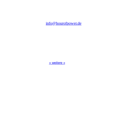
D-86167 Augsburg
Tel.: (+49) 0 8 21 / 420 96 96
E-Mail:
info@hourofpower.de
Sendezeiten Hour of Power
10:30 Uhr auf TELE 5,
17:00 Uhr auf Bibel TV
» weitere «
Spendenkonto
:
Baden-Württembergische Bank
BLZ: 600 501 01
Konto: 28 94 829
IBAN: DE43600501010002894829