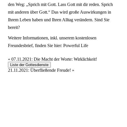
den Weg: „Sprich mit Gott. Lass Gott mit dir reden. Sprich
mit anderen über Gott.“ Das wird große Auswirkungen in
Ihrem Leben haben und Ihren Alltag verändern. Sind Sie
bereit?
Weitere Informationen, inkl. unserem kostenlosen
Freundesbrief, finden Sie hier:
Powerful Life
«
07.11.2021: Die Macht der Worte: Wirklichkeit!
Liste der Gottesdienste
21.11.2021: Überfließende Freude!
»
Hour of Power Deutschland
Verein zur Förderung der Verkündigung
des Evangeliums e.V.
Steinerne Furt 78