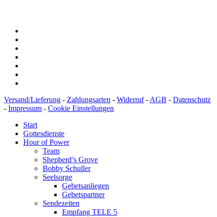
BIC: SOLADEST600
Versand/Lieferung
-
Zahlungsarten
-
Widerruf
-
AGB
-
Datenschutz
-
Impressum
-
Cookie Einstellungen
Start
Gottesdienste
Hour of Power
Team
Shepherd’s Grove
Bobby Schuller
Seelsorge
Gebetsanliegen
Gebetspartner
Sendezeiten
Empfang TELE 5