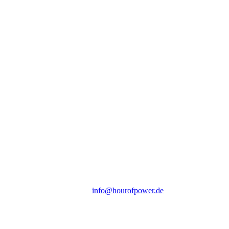
Hour of Power Deutschland
Verein zur Förderung der Verkündigung
des Evangeliums e.V.
Steinerne Furt 78
D-86167 Augsburg
Tel.: (+49) 0 8 21 / 420 96 96
E-Mail:
info@hourofpower.de
Sendezeiten Hour of Power