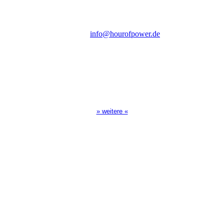
D-86167 Augsburg
Tel.: (+49) 0 8 21 / 420 96 96
E-Mail:
info@hourofpower.de
Sendezeiten Hour of Power
10:30 Uhr auf TELE 5,
17:00 Uhr auf Bibel TV
» weitere «
Spendenkonto
:
Baden-Württembergische Bank
BLZ: 600 501 01
Konto: 28 94 829
IBAN: DE43600501010002894829
BIC: SOLADEST600