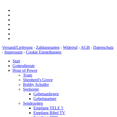
Versand/Lieferung
-
Zahlungsarten
-
Widerruf
-
AGB
-
Datenschutz
-
Impressum
-
Cookie Einstellungen
Start
Gottesdienste
Hour of Power
Team
Shepherd’s Grove
Bobby Schuller
Seelsorge
Gebetsanliegen
Gebetspartner
Sendezeiten
Empfang TELE 5
Empfang Bibel TV