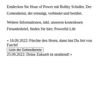
Entdecken Sie Hour of Power mit Bobby Schuller. Der
Gottesdienst, der ermutigt, verbindet und berührt.
Weitere Informationen, inkl. unserem kostenlosen
Freundesbrief, finden Sie hier:
Powerful Life
«
18.09.2022: Fürchte den Herrn, dann bist Du frei von
Furcht!
Liste der Gottesdienste
25.09.2022: Deine Zukunft ist strahlend!
»
Hour of Power Deutschland
Verein zur Förderung der Verkündigung
des Evangeliums e.V.
Steinerne Furt 78