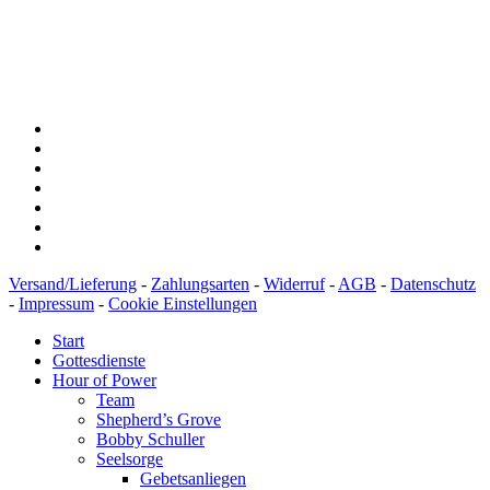
Konto: 28 94 829
IBAN: DE43600501010002894829
BIC: SOLADEST600
Versand/Lieferung
-
Zahlungsarten
-
Widerruf
-
AGB
-
Datenschutz
-
Impressum
-
Cookie Einstellungen
Start
Gottesdienste
Hour of Power
Team
Shepherd’s Grove
Bobby Schuller
Seelsorge
Gebetsanliegen