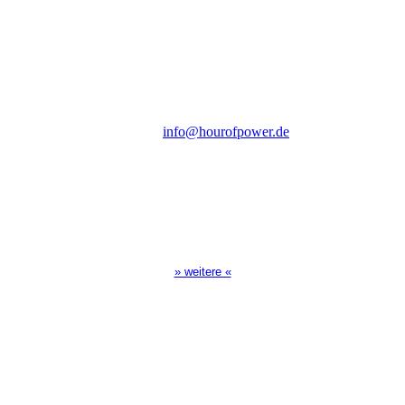
des Evangeliums e.V.
Steinerne Furt 78
D-86167 Augsburg
Tel.: (+49) 0 8 21 / 420 96 96
E-Mail:
info@hourofpower.de
Sendezeiten Hour of Power
10:30 Uhr auf TELE 5,
17:00 Uhr auf Bibel TV
» weitere «
Spendenkonto
:
Baden-Württembergische Bank
BLZ: 600 501 01