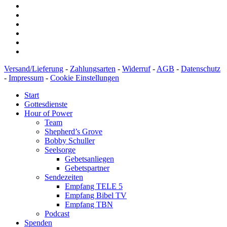
Versand/Lieferung
-
Zahlungsarten
-
Widerruf
-
AGB
-
Datenschutz
-
Impressum
-
Cookie Einstellungen
Start
Gottesdienste
Hour of Power
Team
Shepherd’s Grove
Bobby Schuller
Seelsorge
Gebetsanliegen
Gebetspartner
Sendezeiten
Empfang TELE 5
Empfang Bibel TV
Empfang TBN
Podcast
Spenden