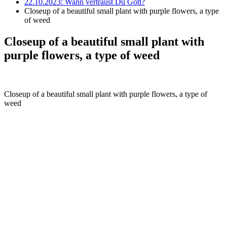
22.10.2023: Wann vertraust Du Gott?
Closeup of a beautiful small plant with purple flowers, a type
of weed
Closeup of a beautiful small plant with
purple flowers, a type of weed
Closeup of a beautiful small plant with purple flowers, a type of
weed
Hour of Power Deutschland
Verein zur Förderung der Verkündigung
des Evangeliums e.V.
Steinerne Furt 78
D-86167 Augsburg
Tel.: (+49) 0 8 21 / 420 96 96