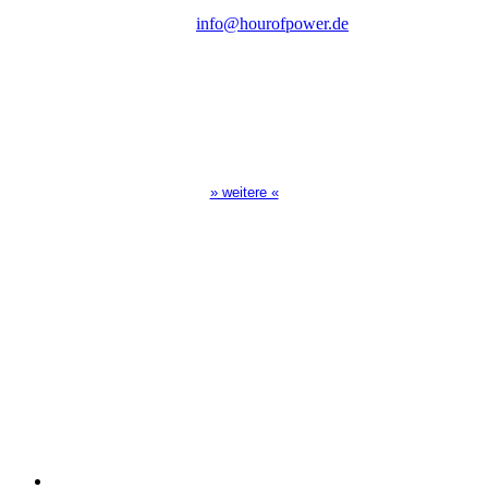
E-Mail:
info@hourofpower.de
Sendezeiten Hour of Power
10:30 Uhr auf TELE 5,
17:00 Uhr auf Bibel TV
» weitere «
Spendenkonto
:
Baden-Württembergische Bank
BLZ: 600 501 01
Konto: 28 94 829
IBAN: DE43600501010002894829
BIC: SOLADEST600