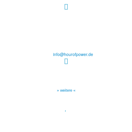
Hour of Power Deutschland
Verein zur Förderung der Verkündigung
des Evangeliums e.V.
Steinerne Furt 78
D-86167 Augsburg
Tel.: (+49) 0 8 21 / 420 96 96
E-Mail:
info@hourofpower.de
Sendezeiten Hour of Power
10:30 Uhr auf TELE 5,
17:00 Uhr auf Bibel TV
» weitere «
Spendenkonto
:
Baden-Württembergische Bank
BLZ: 600 501 01