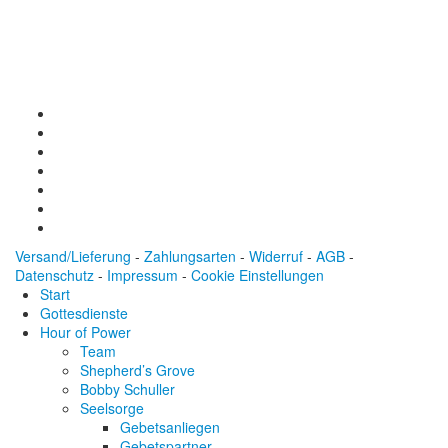
Konto: 28 94 829
IBAN: DE43600501010002894829
BIC: SOLADEST600
Versand/Lieferung
-
Zahlungsarten
-
Widerruf
-
AGB
-
Datenschutz
-
Impressum
-
Cookie Einstellungen
Start
Gottesdienste
Hour of Power
Team
Shepherd’s Grove
Bobby Schuller
Seelsorge
Gebetsanliegen
Gebetspartner