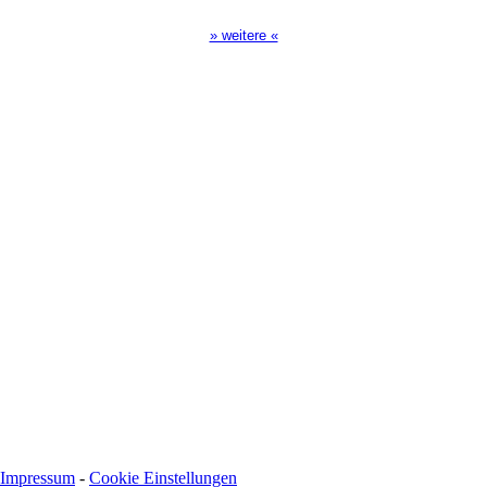
» weitere «
Spendenkonto
:
Baden-Württembergische Bank
BLZ: 600 501 01
Konto: 28 94 829
IBAN: DE43600501010002894829
BIC: SOLADEST600
Impressum
-
Cookie Einstellungen