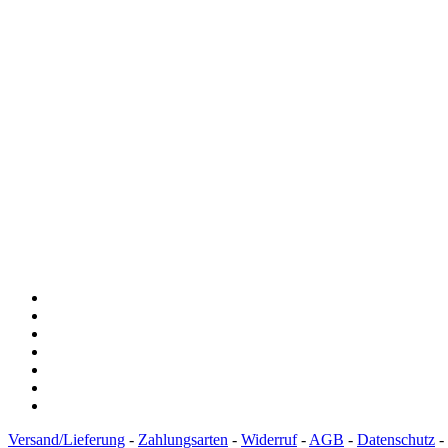
Versand/Lieferung
-
Zahlungsarten
-
Widerruf
-
AGB
-
Datenschutz
-