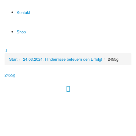
Kontakt
Shop
Start
24.03.2024: Hindernisse befeuern den Erfolg!
2455g
2455g
Hour of Power Deutschland
Verein zur Förderung der Verkündigung
des Evangeliums e.V.
Steinerne Furt 78
D-86167 Augsburg