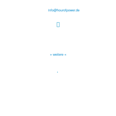
Tel.: (+49) 0 8 21 / 420 96 96
E-Mail:
info@hourofpower.de
Sendezeiten Hour of Power
10:30 Uhr auf TELE 5,
17:00 Uhr auf Bibel TV
» weitere «
Spendenkonto
:
Baden-Württembergische Bank
BLZ: 600 501 01
Konto: 28 94 829
IBAN: DE43600501010002894829
BIC: SOLADEST600