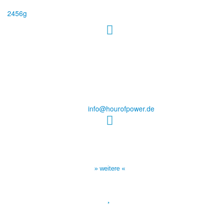
2456g
Hour of Power Deutschland
Verein zur Förderung der Verkündigung
des Evangeliums e.V.
Steinerne Furt 78
D-86167 Augsburg
Tel.: (+49) 0 8 21 / 420 96 96
E-Mail:
info@hourofpower.de
Sendezeiten Hour of Power
10:30 Uhr auf TELE 5,
17:00 Uhr auf Bibel TV
» weitere «
Spendenkonto
: