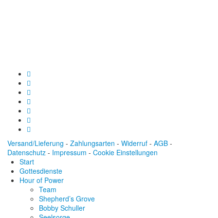
Baden-Württembergische Bank
BLZ: 600 501 01
Konto: 28 94 829
IBAN: DE43600501010002894829
BIC: SOLADEST600
Versand/Lieferung
-
Zahlungsarten
-
Widerruf
-
AGB
-
Datenschutz
-
Impressum
-
Cookie Einstellungen
Start
Gottesdienste
Hour of Power
Team
Shepherd’s Grove
Bobby Schuller
Seelsorge