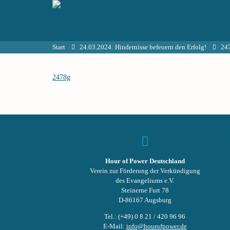
Start
24.03.2024: Hindernisse befeuern den Erfolg!
24
2478g
Hour of Power Deutschland
Verein zur Förderung der Verkündigung
des Evangeliums e.V.
Steinerne Furt 78
D-86167 Augsburg
Tel.: (+49) 0 8 21 / 420 96 96
E-Mail:
info@hourofpower.de