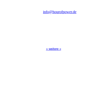
Tel.: (+49) 0 8 21 / 420 96 96
E-Mail:
info@hourofpower.de
Sendezeiten Hour of Power
10:30 Uhr auf TELE 5,
17:00 Uhr auf Bibel TV
» weitere «
Spendenkonto
:
Baden-Württembergische Bank
BLZ: 600 501 01
Konto: 28 94 829
IBAN: DE43600501010002894829
BIC: SOLADEST600