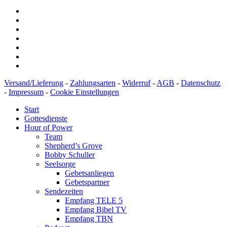
Versand/Lieferung
-
Zahlungsarten
-
Widerruf
-
AGB
-
Datenschutz
-
Impressum
-
Cookie Einstellungen
Start
Gottesdienste
Hour of Power
Team
Shepherd’s Grove
Bobby Schuller
Seelsorge
Gebetsanliegen
Gebetspartner
Sendezeiten
Empfang TELE 5
Empfang Bibel TV
Empfang TBN