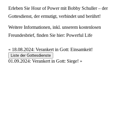
Erleben Sie Hour of Power mit Bobby Schuller – der
Gottesdienst, der ermutigt, verbindet und berührt!
Weitere Informationen, inkl. unserem kostenlosen
Freundesbrief, finden Sie hier:
Powerful Life
«
18.08.2024: Verankert in Gott: Einsamkeit!
Liste der Gottesdienste
01.09.2024: Verankert in Gott: Siege!
»
Hour of Power Deutschland
Verein zur Förderung der Verkündigung
des Evangeliums e.V.
Steinerne Furt 78
D-86167 Augsburg