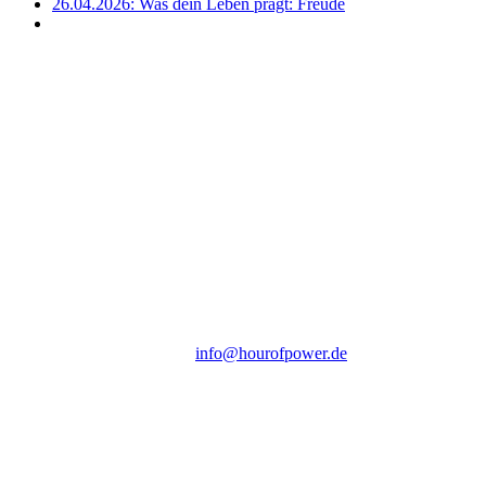
26.04.2026: Was dein Leben prägt: Freude
Hour of Power Deutschland
Verein zur Förderung der Verkündigung
des Evangeliums e.V.
Steinerne Furt 78
D-86167 Augsburg
Tel.: (+49) 0 8 21 / 420 96 96
E-Mail:
info@hourofpower.de
Sendezeiten Hour of Power
10:30 Uhr auf TELE 5,
17:00 Uhr auf Bibel TV