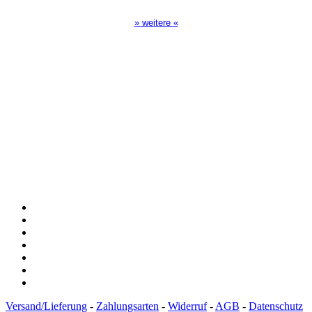
» weitere «
Spendenkonto
:
Baden-Württembergische Bank
BLZ: 600 501 01
Konto: 28 94 829
IBAN: DE43600501010002894829
BIC: SOLADEST600
Versand/Lieferung
-
Zahlungsarten
-
Widerruf
-
AGB
-
Datenschutz