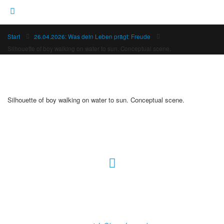
Start
26.04.2026: Was dein Leben prägt: Freude
Silhouette of boy walking on water to sun. Conceptual scene.
Silhouette of boy walking on water to sun. Conceptual scene.
Hour of Power Deutschland
Verein zur Förderung der Verkündigung
des Evangeliums e.V.
Steinerne Furt 78
D-86167 Augsburg
Tel.: (+49) 0 8 21 / 420 96 96