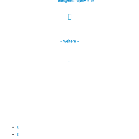
E-Mail:
info@hourofpower.de
Sendezeiten Hour of Power
10:30 Uhr auf TELE 5,
17:00 Uhr auf Bibel TV
» weitere «
Spendenkonto
:
Baden-Württembergische Bank
BLZ: 600 501 01
Konto: 28 94 829
IBAN: DE43600501010002894829
BIC: SOLADEST600