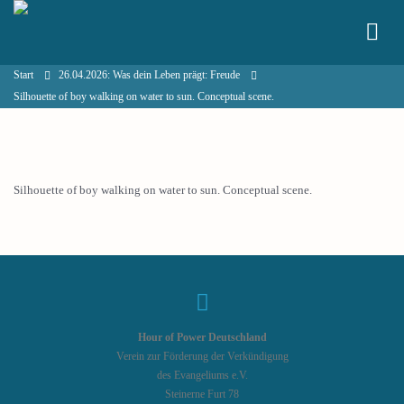
Start
26.04.2026: Was dein Leben prägt: Freude
Silhouette of boy walking on water to sun. Conceptual scene.
Silhouette of boy walking on water to sun. Conceptual scene.
Hour of Power Deutschland
Verein zur Förderung der Verkündigung
des Evangeliums e.V.
Steinerne Furt 78