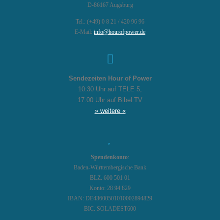
D-86167 Augsburg
Tel.: (+49) 0 8 21 / 420 96 96
E-Mail:
info@hourofpower.de
Sendezeiten Hour of Power
10:30 Uhr auf TELE 5,
17:00 Uhr auf Bibel TV
» weitere «
Spendenkonto
:
Baden-Württembergische Bank
BLZ: 600 501 01
Konto: 28 94 829
IBAN: DE43600501010002894829
BIC: SOLADEST600