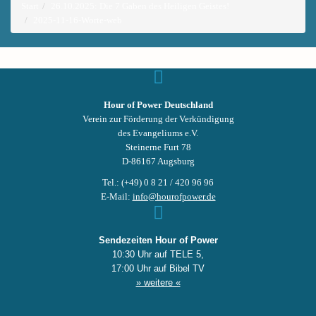
Start
26.10.2025: Die 7 Gaben des Heiligen Geistes!
2025-11-16-Worte-web
Hour of Power Deutschland
Verein zur Förderung der Verkündigung
des Evangeliums e.V.
Steinerne Furt 78
D-86167 Augsburg
Tel.: (+49) 0 8 21 / 420 96 96
E-Mail:
info@hourofpower.de
Sendezeiten Hour of Power
10:30 Uhr auf TELE 5,
17:00 Uhr auf Bibel TV
» weitere «