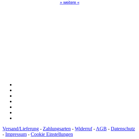
» weitere «
Spendenkonto
:
Baden-Württembergische Bank
BLZ: 600 501 01
Konto: 28 94 829
IBAN: DE43600501010002894829
BIC: SOLADEST600
Versand/Lieferung
-
Zahlungsarten
-
Widerruf
-
AGB
-
Datenschutz
-
Impressum
-
Cookie Einstellungen