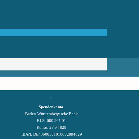
Spendenkonto
:
Baden-Württembergische Bank
BLZ: 600 501 01
Konto: 28 94 829
IBAN: DE43600501010002894829