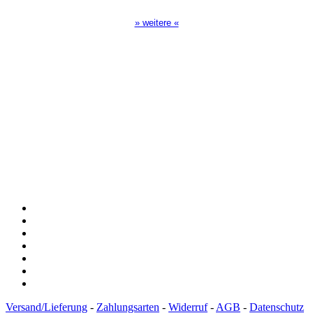
» weitere «
Spendenkonto
:
Baden-Württembergische Bank
BLZ: 600 501 01
Konto: 28 94 829
IBAN: DE43600501010002894829
BIC: SOLADEST600
Versand/Lieferung
-
Zahlungsarten
-
Widerruf
-
AGB
-
Datenschutz