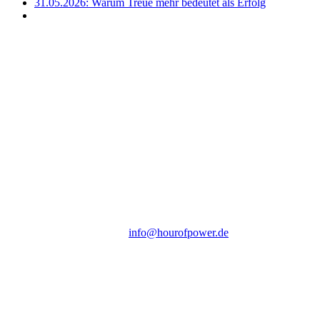
31.05.2026: Warum Treue mehr bedeutet als Erfolg
Hour of Power Deutschland
Verein zur Förderung der Verkündigung
des Evangeliums e.V.
Steinerne Furt 78
D-86167 Augsburg
Tel.: (+49) 0 8 21 / 420 96 96
E-Mail:
info@hourofpower.de
Sendezeiten Hour of Power
10:30 Uhr auf TELE 5,
17:00 Uhr auf Bibel TV