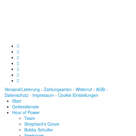
Baden-Württembergische Bank
BLZ: 600 501 01
Konto: 28 94 829
IBAN: DE43600501010002894829
BIC: SOLADEST600
Versand/Lieferung
-
Zahlungsarten
-
Widerruf
-
AGB
-
Datenschutz
-
Impressum
-
Cookie Einstellungen
Start
Gottesdienste
Hour of Power
Team
Shepherd’s Grove
Bobby Schuller
Seelsorge