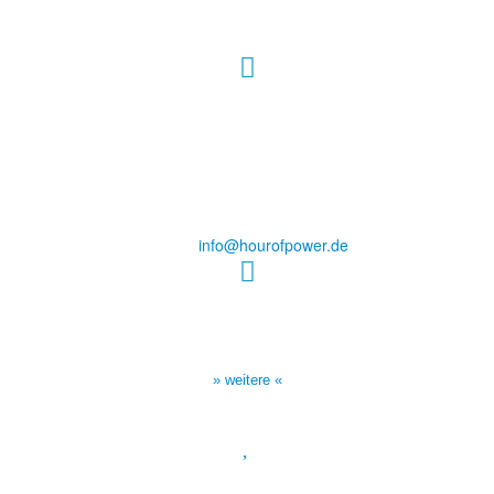
Hour of Power Deutschland
Verein zur Förderung der Verkündigung
des Evangeliums e.V.
Steinerne Furt 78
D-86167 Augsburg
Tel.: (+49) 0 8 21 / 420 96 96
E-Mail:
info@hourofpower.de
Sendezeiten Hour of Power
10:30 Uhr auf TELE 5,
17:00 Uhr auf Bibel TV
» weitere «
Spendenkonto
: