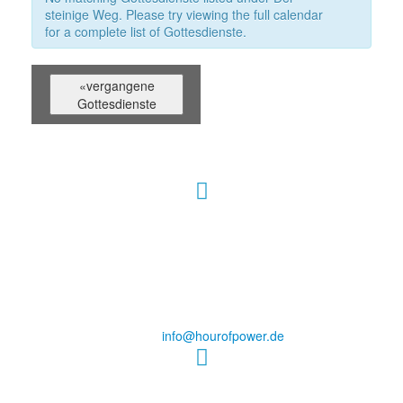
steinige Weg. Please try viewing the full calendar
for a complete list of Gottesdienste.
Gottesdienste
«vergangene
List
Gottesdienste
Navigation
Hour of Power Deutschland
Verein zur Förderung der Verkündigung
des Evangeliums e.V.
Steinerne Furt 78
D-86167 Augsburg
Tel.: (+49) 0 8 21 / 420 96 96
E-Mail:
info@hourofpower.de
Sendezeiten Hour of Power