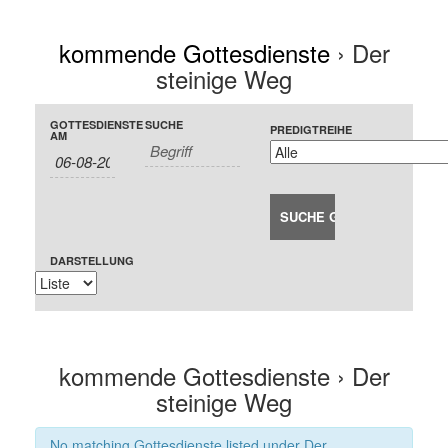
kommende Gottesdienste
› Der
steinige Weg
Gottesdienste
Gottesdienste
Event
GOTTESDIENSTE
SUCHE
PREDIGTREIHE
Search
AM
Search
Views
and
Navigation
Views
Navigation
DARSTELLUNG
kommende Gottesdienste
› Der
steinige Weg
No matching Gottesdienste listed under Der