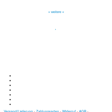
10:30 Uhr auf TELE 5,
17:00 Uhr auf Bibel TV
» weitere «
Spendenkonto
:
Baden-Württembergische Bank
BLZ: 600 501 01
Konto: 28 94 829
IBAN: DE43600501010002894829
BIC: SOLADEST600
Versand/Lieferung
-
Zahlungsarten
-
Widerruf
-
AGB
-