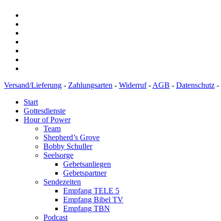
Versand/Lieferung
-
Zahlungsarten
-
Widerruf
-
AGB
-
Datenschutz
-
Start
Gottesdienste
Hour of Power
Team
Shepherd’s Grove
Bobby Schuller
Seelsorge
Gebetsanliegen
Gebetspartner
Sendezeiten
Empfang TELE 5
Empfang Bibel TV
Empfang TBN
Podcast