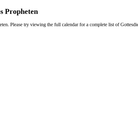
s Propheten
n. Please try viewing the full calendar for a complete list of Gottesdi
Hour of Power Deutschland
Verein zur Förderung der Verkündigung
des Evangeliums e.V.
Steinerne Furt 78
D-86167 Augsburg