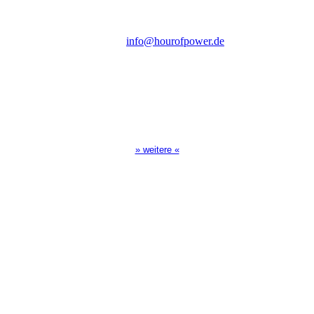
Tel.: (+49) 0 8 21 / 420 96 96
E-Mail:
info@hourofpower.de
Sendezeiten Hour of Power
10:30 Uhr auf TELE 5,
17:00 Uhr auf Bibel TV
» weitere «
Spendenkonto
:
Baden-Württembergische Bank
BLZ: 600 501 01
Konto: 28 94 829
IBAN: DE43600501010002894829
BIC: SOLADEST600