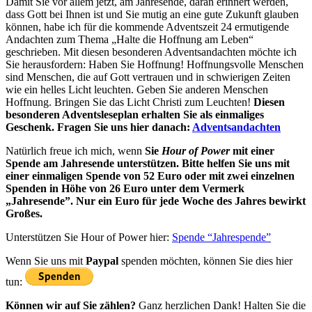
Damit Sie vor allem jetzt, am Jahresende, daran erinnert werden,
dass Gott bei Ihnen ist und Sie mutig an eine gute Zukunft glauben
können, habe ich für die kommende Adventszeit 24 ermutigende
Andachten zum Thema „Halte die Hoffnung am Leben“
geschrieben. Mit diesen besonderen Adventsandachten möchte ich
Sie herausfordern: Haben Sie Hoffnung! Hoffnungsvolle Menschen
sind Menschen, die auf Gott vertrauen und in schwierigen Zeiten
wie ein helles Licht leuchten. Geben Sie anderen Menschen
Hoffnung. Bringen Sie das Licht Christi zum Leuchten!
Diesen
besonderen Adventsleseplan erhalten Sie als einmaliges
Geschenk. Fragen Sie uns hier danach:
Adventsandachten
Natürlich freue ich mich, wenn
Sie
Hour of Power
mit einer
Spende am Jahresende unterstützen. Bitte helfen Sie uns mit
einer einmaligen Spende von 52 Euro oder mit zwei einzelnen
Spenden in Höhe von 26 Euro unter dem Vermerk
„Jahresende”. Nur ein Euro für jede Woche des Jahres bewirkt
Großes.
Unterstützen Sie Hour of Power hier:
Spende “Jahrespende”
Wenn Sie uns mit
Paypal
spenden möchten, können Sie dies hier
tun:
Können wir auf Sie zählen?
Ganz herzlichen Dank! Halten Sie die