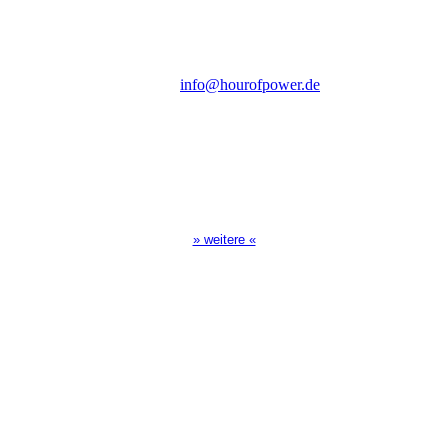
D-86167 Augsburg
Tel.: (+49) 0 8 21 / 420 96 96
E-Mail:
info@hourofpower.de
Sendezeiten Hour of Power
10:30 Uhr auf TELE 5,
17:00 Uhr auf Bibel TV
» weitere «
Spendenkonto
:
Baden-Württembergische Bank
BLZ: 600 501 01
Konto: 28 94 829
IBAN: DE43600501010002894829