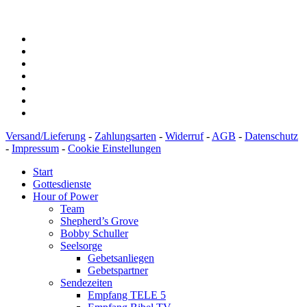
BIC: SOLADEST600
Versand/Lieferung
-
Zahlungsarten
-
Widerruf
-
AGB
-
Datenschutz
-
Impressum
-
Cookie Einstellungen
Start
Gottesdienste
Hour of Power
Team
Shepherd’s Grove
Bobby Schuller
Seelsorge
Gebetsanliegen
Gebetspartner
Sendezeiten
Empfang TELE 5