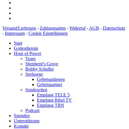
Versand/Lieferung
-
Zahlungsarten
-
Widerruf
-
AGB
-
Datenschutz
-
Impressum
-
Cookie Einstellungen
Start
Gottesdienste
Hour of Power
Team
Shepherd’s Grove
Bobby Schuller
Seelsorge
Gebetsanliegen
Gebetspartner
Sendezeiten
Empfang TELE 5
Empfang Bibel TV
Empfang TBN
Podcast
Spenden
Unterstützung
Kontakt