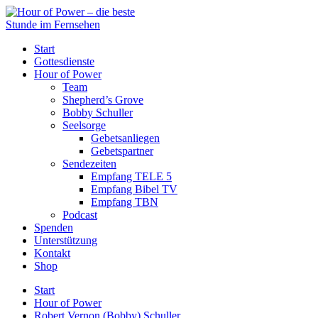
Start
Gottesdienste
Hour of Power
Team
Shepherd’s Grove
Bobby Schuller
Seelsorge
Gebetsanliegen
Gebetspartner
Sendezeiten
Empfang TELE 5
Empfang Bibel TV
Empfang TBN
Podcast
Spenden
Unterstützung
Kontakt
Shop
Start
Hour of Power
Robert Vernon (Bobby) Schuller