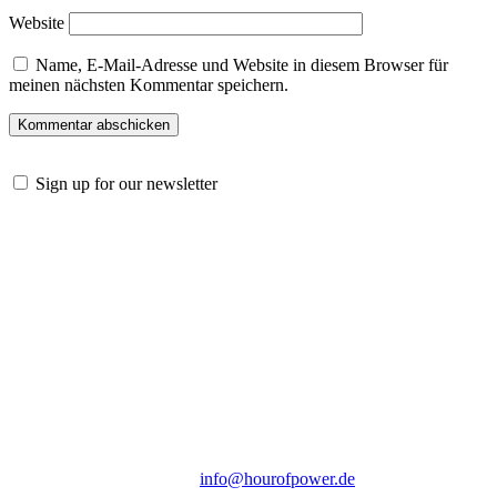
Website
Name, E-Mail-Adresse und Website in diesem Browser für
meinen nächsten Kommentar speichern.
Sign up for our newsletter
Hour of Power Deutschland
Verein zur Förderung der Verkündigung
des Evangeliums e.V.
Steinerne Furt 78
D-86167 Augsburg
Tel.: (+49) 0 8 21 / 420 96 96
E-Mail:
info@hourofpower.de