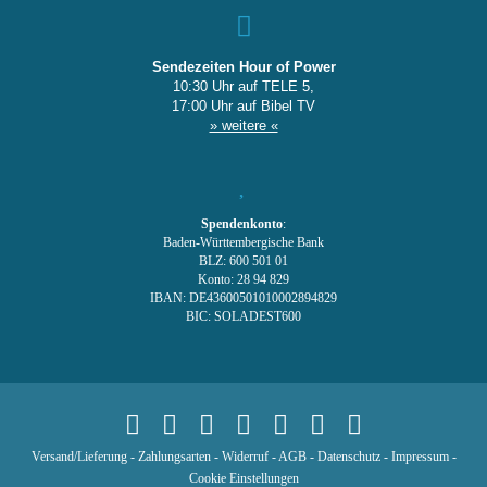
Sendezeiten Hour of Power
10:30 Uhr auf TELE 5,
17:00 Uhr auf Bibel TV
» weitere «
Spendenkonto
:
Baden-Württembergische Bank
BLZ: 600 501 01
Konto: 28 94 829
IBAN: DE43600501010002894829
BIC: SOLADEST600
Versand/Lieferung
-
Zahlungsarten
-
Widerruf
-
AGB
-
Datenschutz
-
Impressum
-
Cookie Einstellungen