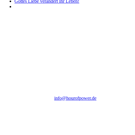
Gottes Liebe verändert Ihr Leben!
Hour of Power Deutschland
Verein zur Förderung der Verkündigung
des Evangeliums e.V.
Steinerne Furt 78
D-86167 Augsburg
Tel.: (+49) 0 8 21 / 420 96 96
E-Mail:
info@hourofpower.de
Sendezeiten Hour of Power
10:30 Uhr auf TELE 5,
17:00 Uhr auf Bibel TV