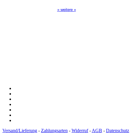
» weitere «
Spendenkonto
:
Baden-Württembergische Bank
BLZ: 600 501 01
Konto: 28 94 829
IBAN: DE43600501010002894829
BIC: SOLADEST600
Versand/Lieferung
-
Zahlungsarten
-
Widerruf
-
AGB
-
Datenschutz