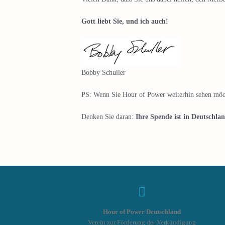
Gott liebt Sie, und ich auch!
Bobby Schuller
PS: Wenn Sie Hour of Power weiterhin sehen möch
Denken Sie daran:
Ihre Spende ist
in Deu
tschla
Hour of Power Deutschland
Verein zur Förderung der Verkündigung