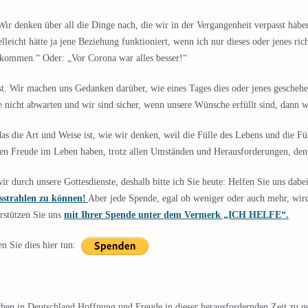
 Wir denken über all die Dinge nach, die wir in der Vergangenheit verpasst ha
elleicht hätte ja jene Beziehung funktioniert, wenn ich nur dieses oder jenes ric
 gekommen.“ Oder: „Vor Corona war alles besser!“
t. Wir machen uns Gedanken darüber, wie eines Tages dies oder jenes geschehe
nicht abwarten und wir sind sicher, wenn unsere Wünsche erfüllt sind, dann w
das die Art und Weise ist, wie wir denken, weil die Fülle des Lebens und die 
önnen Freude im Leben haben, trotz allen Umständen und Herausforderungen, denn 
ir durch unsere Gottesdienste, deshalb bitte ich Sie heute: Helfen Sie uns dab
usstrahlen zu können!
Aber jede Spende, egal ob weniger oder auch mehr, wird
erstützen Sie uns
mit Ihrer Spende unter dem Vermerk „ICH HELFE“.
n Sie dies hier tun:
chen in Deutschland Hoffnung und Freude in dieser herausfordernden Zeit zu ge