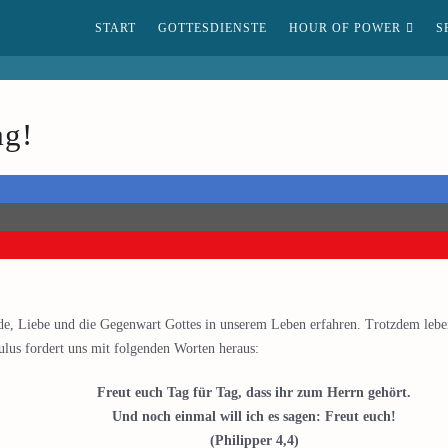
START
GOTTESDIENSTE
HOUR OF POWER
S
ag!
eude, Liebe und die Gegenwart Gottes in unserem Leben erfahren. Trotzdem lebe
lus fordert uns mit folgenden Worten heraus:
Freut euch Tag für Tag, dass ihr zum Herrn gehört.
Und noch einmal will ich es sagen: Freut euch!
(Philipper 4,4)