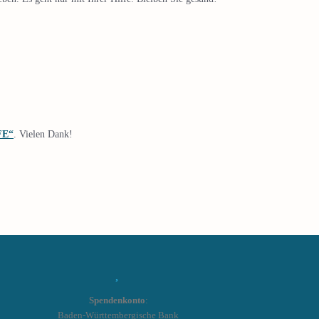
FE“
. Vielen Dank!
Spendenkonto
:
Baden-Württembergische Bank