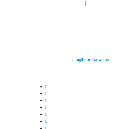
Hour of Power Deutschland
Verein zur Förderung der Verkündigung
des Evangeliums e.V.
Steinerne Furt 78
D-86167 Augsburg
Tel.: (+49) 0 8 21 / 420 96 96
E-Mail:
info@hourofpower.de