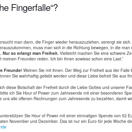
he Fingerfalle“?
Versucht man dann, die Finger wieder herauszuziehen, verengt sie sich
herauszukommen, muss man sich in die Richtung bewegen, in die man nic
. Nur so erlangt man Freiheit.
Vielleicht machen Sie eine schwere Zeit
it meinen Freunden reden. Ich bin ihnen sowieso schon eine Last.”
re Freunde!
Weinen Sie mit ihnen. Der Weg zur Freiheit aus der Falle 
nnen Sie wahrhaftig geliebt werden und diese Liebe befreit Sie aus Ihr
h diese Botschaft der Freiheit durch die Liebe Gottes und unserer Fam
bitte ich Sie Hour of Power zum Jahresende mit einer besonderen Spen
ie uns alle offenen Rechnungen zum Jahresende zu bezahlen, damit wi
unterstützen Sie Hour of Power mit einer einmaligen Spende von 52 E
aten November und Dezember. Das ist nur ein Euro für jede Woche de
nde