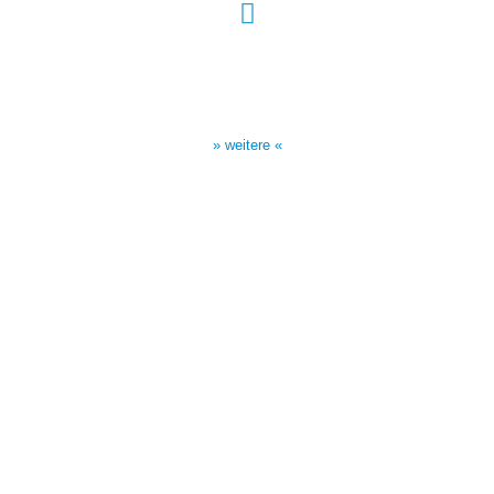
Sendezeiten Hour of Power
10:30 Uhr auf TELE 5,
17:00 Uhr auf Bibel TV
» weitere «