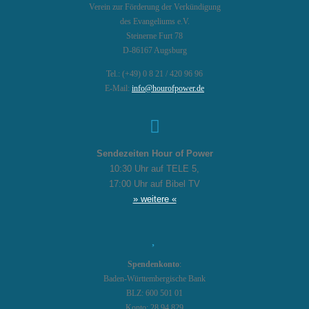
Verein zur Förderung der Verkündigung
des Evangeliums e.V.
Steinerne Furt 78
D-86167 Augsburg
Tel.: (+49) 0 8 21 / 420 96 96
E-Mail:
info@hourofpower.de
Sendezeiten Hour of Power
10:30 Uhr auf TELE 5,
17:00 Uhr auf Bibel TV
» weitere «
Spendenkonto
:
Baden-Württembergische Bank
BLZ: 600 501 01
Konto: 28 94 829